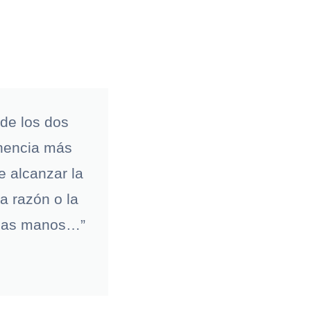
 de los dos
nencia más
e alcanzar la
a razón o la
y las manos…”