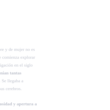
bre y de mujer no es
se comienza explorar
igación en el siglo
enían tantas
.
Se llegaba a
sus cerebros.
iosidad y apertura a