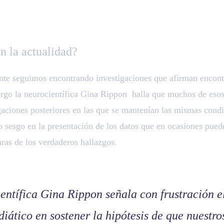
n la actualidad?
te seguimos encontrando investigaciones que afirman encontr
argo la neurocientífica Gina Rippon halla que muchos de esos
gaciones posteriores en las que se mantenían las mismas condi
o sesgo en la presentación de los datos que en ocasiones puede
ras de los verdaderos hallazgos.
entífica Gina Rippon señala con frustración 
diático en sostener la hipótesis de que nuestro