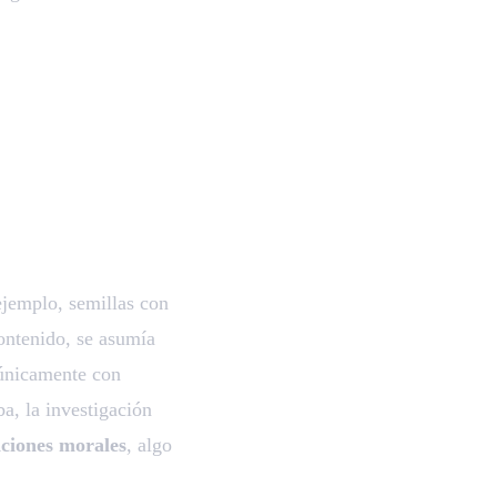
 ejemplo, semillas con
contenido, se asumía
 únicamente con
a, la investigación
aciones morales
, algo