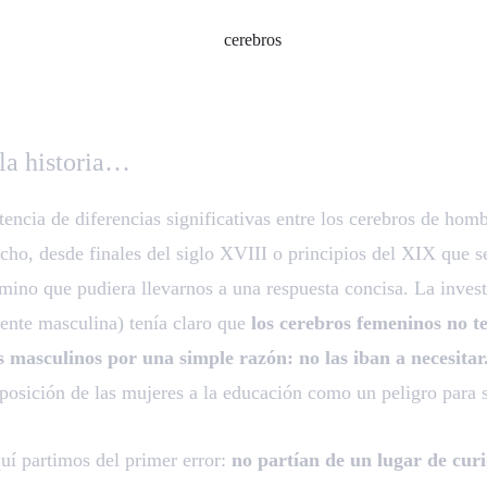
la historia…
tencia de diferencias significativas entre los cerebros de hom
echo, desde finales del siglo XVIII o principios del XIX que 
amino que pudiera llevarnos a una respuesta concisa. La invest
nte masculina) tenía claro que
los cerebros femeninos no t
s masculinos por una simple razón: no las iban a necesitar
xposición de las mujeres a la educación como un peligro para 
uí partimos del primer error:
no partían de un lugar de cur