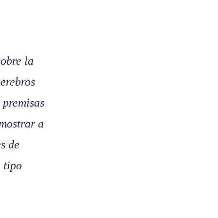
sobre la
cerebros
e premisas
mostrar a
es de
 tipo