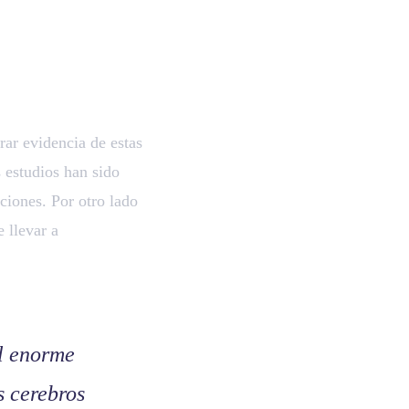
ar evidencia de estas
 estudios han sido
ciones. Por otro lado
 llevar a
el enorme
s cerebros