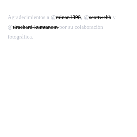
Agradecimientos a @
minan1398
, @
scottwebb
y
@
tirachard-kumtanom
por su colaboración
fotográfica.