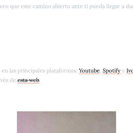
pero que este camino abierto ante ti pueda llegar a dar
en las principales plataformas:
Youtube
,
Spotify
y
Iv
avés de
esta web