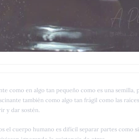
ante como en algo tan pequeño como es una semilla, 
ascinante también como algo tan frágil como las raíce
ir y dar sostén.
 el cuerpo humano es difícil separar partes como si