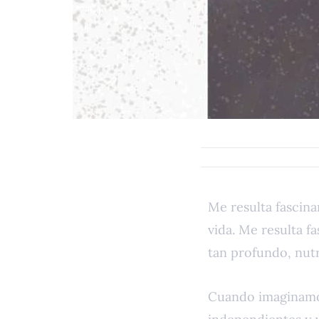
Me resulta fascin
vida. Me resulta f
tan profundo, nutr
Cuando imaginamos