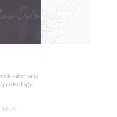
puede caber tanta
s, pueden llegar
 fuesen