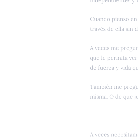
independientes y v
Cuando pienso en 
través de ella sin
A veces me pregunt
que le permita ver
de fuerza y vida q
También me pregunt
misma. O de que j
A veces necesitam